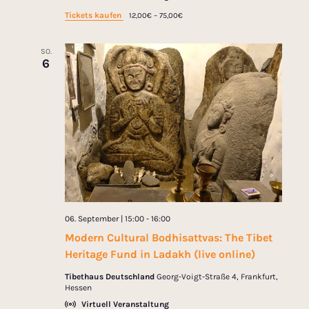
g
Tickets kaufen
12,00€ – 75,00€
t
a
i
t
SO.
6
i
o
o
n
n
06. September | 15:00
-
16:00
Modern Cultural Bodhisattvas: The Tibet
Heritage Fund in Ladakh (live online)
Tibethaus Deutschland
Georg-Voigt-Straße 4, Frankfurt,
Hessen
Virtuell Veranstaltung