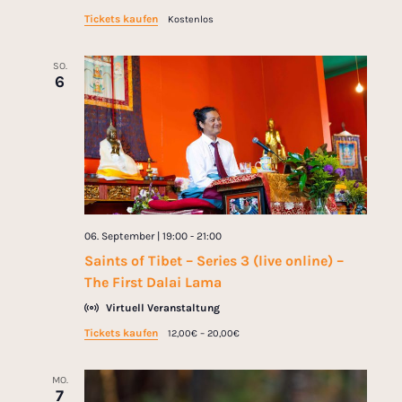
Tickets kaufen
Kostenlos
SO.
6
06. September | 19:00
-
21:00
Saints of Tibet – Series 3 (live online) –
The First Dalai Lama
Virtuell Veranstaltung
Tickets kaufen
12,00€ – 20,00€
MO.
7