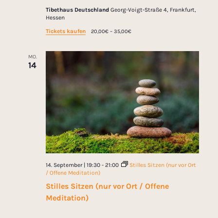
Tibethaus Deutschland
Georg-Voigt-Straße 4, Frankfurt,
Hessen
Tickets kaufen
20,00€ – 35,00€
MO.
14
14. September | 19:30
-
21:00
Stilles Sitzen (nur vor Ort
/ Offene Meditation)
Stilles Sitzen (nur vor Ort / Offene
Meditation)