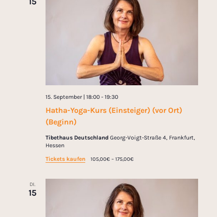
15
15. September | 18:00
-
19:30
Hatha-Yoga-Kurs (Einsteiger) (vor Ort)
(Beginn)
Tibethaus Deutschland
Georg-Voigt-Straße 4, Frankfurt,
Hessen
Tickets kaufen
105,00€ – 175,00€
DI.
15