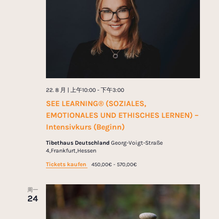
22. 8 月 | 上午10:00
-
下午3:00
SEE LEARNING® (SOZIALES,
EMOTIONALES UND ETHISCHES LERNEN) –
Intensivkurs (Beginn)
Tibethaus Deutschland
Georg-Voigt-Straße
4,Frankfurt,Hessen
Tickets kaufen
450,00€ - 570,00€
周一
24