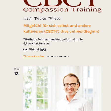
11. 8 月 | 下午7:00
-
下午9:00
Mitgefühl für sich selbst und andere
kultivieren (CBCT®) (live online) (Beginn)
Tibethaus Deutschland
Georg-Voigt-Straße
4,Frankfurt,Hessen
Virtual 活动
Tickets kaufen
160,00€ - 400,00€
周四
13