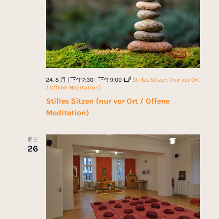
24. 8 月 | 下午7:30
-
下午9:00
Stilles Sitzen (nur vor Ort
/ Offene Meditation)
Stilles Sitzen (nur vor Ort / Offene
Meditation)
周三
26