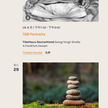
28. 8 月 | 下午7:30
-
下午9:00
108 Portraits
Tibethaus Deutschland
Georg-Voigt-Straße
4,Frankfurt,Hessen
Tickets kaufen
免费
周六
29