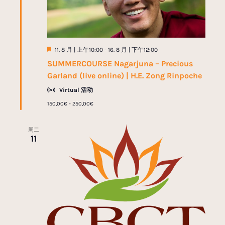
推
11. 8 月 | 上午10:00
-
16. 8 月 | 下午12:00
荐
SUMMERCOURSE Nagarjuna – Precious
Garland (live online) | H.E. Zong Rinpoche
Virtual 活动
150,00€ - 250,00€
周二
11