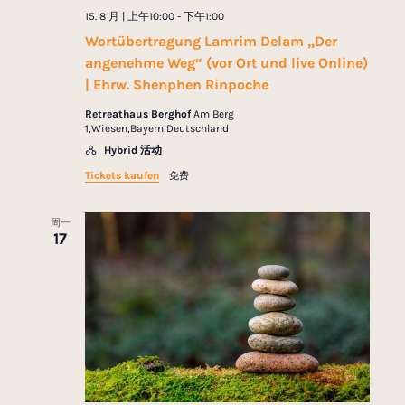
15. 8 月 | 上午10:00
-
下午1:00
Wortübertragung Lamrim Delam „Der
angenehme Weg“ (vor Ort und live Online)
| Ehrw. Shenphen Rinpoche
Retreathaus Berghof
Am Berg
1,Wiesen,Bayern,Deutschland
Hybrid 活动
Tickets kaufen
免费
周一
17