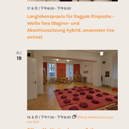
17. 8 月 | 下午8:00
-
下午9:00
Langlebenspraxis für Dagyab Rinpoche −
Weiße Tara (Beginn- und
Abschlusssitzung hybrid, ansonsten live
online)
周三
19
19. 8 月 | 下午7:30
-
下午8:30
Offene Meditation (nur
vor Ort)