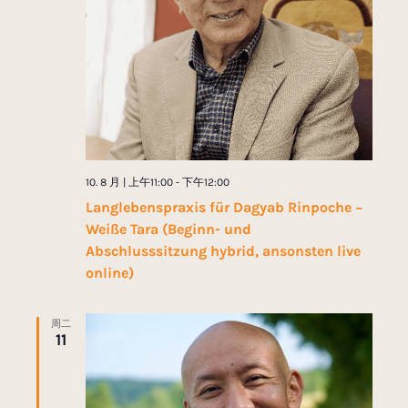
航
10. 8 月 | 上午11:00
-
下午12:00
Langlebenspraxis für Dagyab Rinpoche −
Weiße Tara (Beginn- und
Abschlusssitzung hybrid, ansonsten live
online)
周二
11