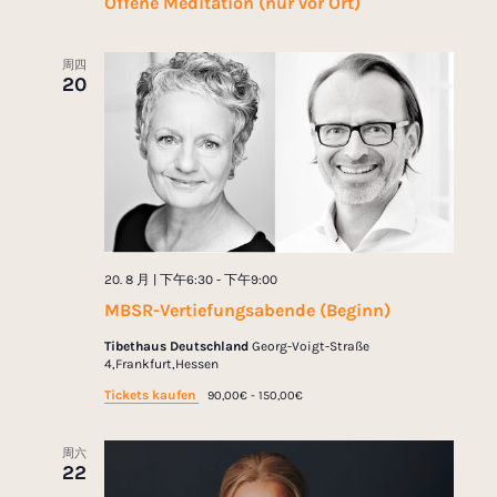
Offene Meditation (nur vor Ort)
周四
20
20. 8 月 | 下午6:30
-
下午9:00
MBSR-Vertiefungsabende (Beginn)
Tibethaus Deutschland
Georg-Voigt-Straße
4,Frankfurt,Hessen
Tickets kaufen
90,00€ - 150,00€
周六
22