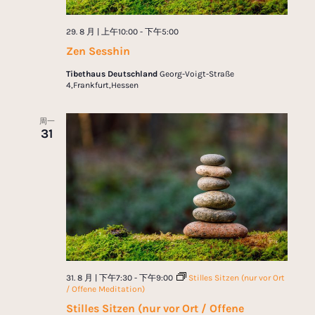
29. 8 月 | 上午10:00
-
下午5:00
Zen Sesshin
Tibethaus Deutschland
Georg-Voigt-Straße
4,Frankfurt,Hessen
周一
31
31. 8 月 | 下午7:30
-
下午9:00
Stilles Sitzen (nur vor Ort
/ Offene Meditation)
Stilles Sitzen (nur vor Ort / Offene