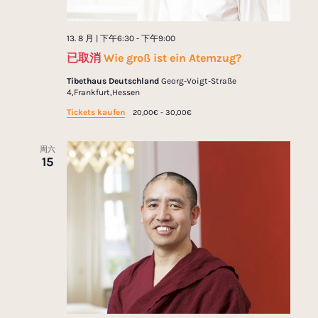
13. 8 月 | 下午6:30
-
下午9:00
已取消
Wie groß ist ein Atemzug?
Tibethaus Deutschland
Georg-Voigt-Straße
4,Frankfurt,Hessen
Tickets kaufen
20,00€ - 30,00€
周六
15