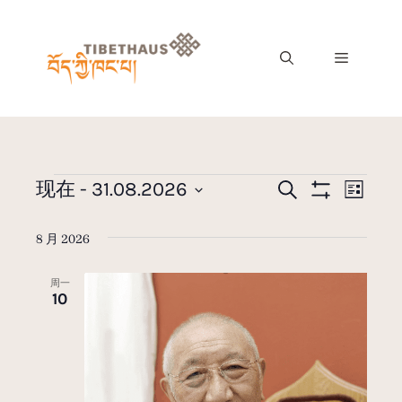
活
现在
 - 
31.08.2026
搜
活
列
寻
S
动
选
表
H
动
择
O
8 月 2026
搜
W
日
视
F
索
I
期
周一
L
和
10
图
T
E
视
导
R
图
S
航
导