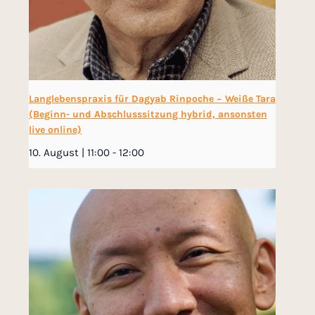
Langlebenspraxis für Dagyab Rinpoche − Weiße Tara
(Beginn- und Abschlusssitzung hybrid, ansonsten
live online)
10. August | 11:00
-
12:00