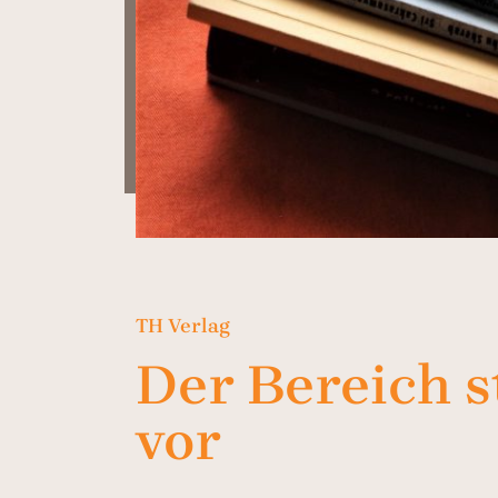
TH Verlag
Der Bereich st
vor