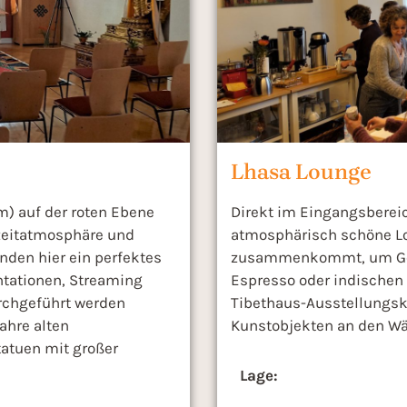
Lhasa Lounge
) auf der roten Ebene
Direkt im Eingangsbereic
zeitatmosphäre und
atmosphärisch schöne Lo
inden hier ein perfektes
zusammenkommt, um Ges
tationen, Streaming
Espresso oder indischen 
rchgeführt werden
Tibethaus-Ausstellungs
ahre alten
Kunstobjekten an den W
tatuen mit großer
Lage: