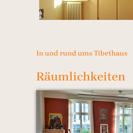
In und rund ums Tibethaus
Räumlichkeiten