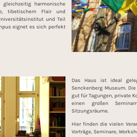
 gleichzeitig harmonische
e, tibetischem Flair und
iversitätsinstitut und Teil
pus eignet es sich perfekt
Das Haus ist ideal gele
Senckenberg Museum. Die l
gut für Tagungen, private K
einen großen Seminar
Sitzungsräume.
Hier finden die vielen Vera
Vorträge, Seminare, Worksh