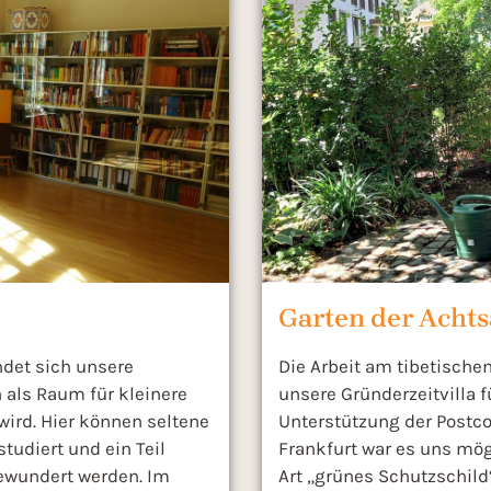
Garten der Acht
ndet sich unsere
Die Arbeit am tibetische
 als Raum für kleinere
unsere Gründerzeitvilla 
ird. Hier können seltene
Unterstützung der Postco
tudiert und ein Teil
Frankfurt war es uns mö
ewundert werden. Im
Art „grünes Schutzschild