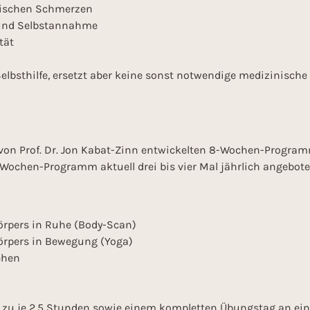
nischen Schmerzen
und Selbstannahme
tät
Selbsthilfe, ersetzt aber keine sonst notwendige medizinisch
von Prof. Dr. Jon Kabat-Zinn entwickelten 8-Wochen-Progra
8-Wochen-Programm aktuell drei bis vier Mal jährlich angebot
:
pers in Ruhe (Body-Scan)
pers in Bewegung (Yoga)
ehen
zu je 2,5 Stunden sowie einem kompletten Übungstag an e