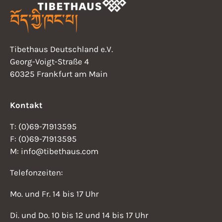
c
u
l
l
l
l
l
l
A
t
t
t
t
t
t
h
n
n
g
t
s
Tibethaus Deutschland e.V.
e
i
e
Georg-Voigt-Straße 4
n
c
60325 Frankfurt am Main
n
h
-
t
Kontakt
N
e
T: (0)69-71913595
n
a
F: (0)69-71913595
,
M: info@tibethaus.com
v
N
Telefonzeiten:
i
a
Mo. und Fr. 14 bis 17 Uhr
v
g
i
Di. und Do. 10 bis 12 und 14 bis 17 Uhr
a