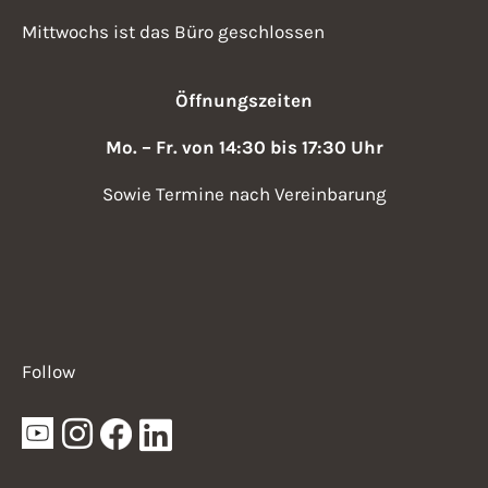
g
t
Mittwochs ist das Büro geschlossen
a
i
t
Öffnungszeiten
i
o
o
Mo. – Fr. von 14:30 bis 17:30 Uhr
n
n
Sowie Termine nach Vereinbarung
Follow