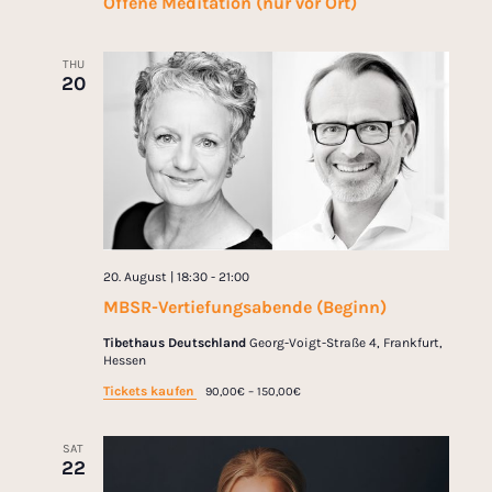
Offene Meditation (nur vor Ort)
THU
20
20. August | 18:30
-
21:00
MBSR-Vertiefungsabende (Beginn)
Tibethaus Deutschland
Georg-Voigt-Straße 4, Frankfurt,
Hessen
Tickets kaufen
90,00€ – 150,00€
SAT
22