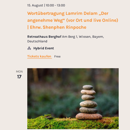
15. August | 10:00
-
13:00
Wortübertragung Lamrim Delam „Der
angenehme Weg“ (vor Ort und live Online)
| Ehrw. Shenphen Rinpoche
Retreathaus Berghof
Am Berg 1, Wiesen, Bayern,
Deutschland
Hybrid Event
Tickets kaufen
Free
MON
17