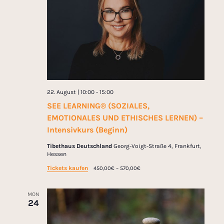
22. August | 10:00
-
15:00
SEE LEARNING® (SOZIALES,
EMOTIONALES UND ETHISCHES LERNEN) –
Intensivkurs (Beginn)
Tibethaus Deutschland
Georg-Voigt-Straße 4, Frankfurt,
Hessen
Tickets kaufen
450,00€ – 570,00€
MON
24