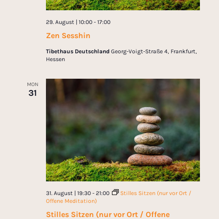
29. August | 10:00
-
17:00
Zen Sesshin
Tibethaus Deutschland
Georg-Voigt-Straße 4, Frankfurt,
Hessen
MON
31
31. August | 19:30
-
21:00
Stilles Sitzen (nur vor Ort /
Offene Meditation)
Stilles Sitzen (nur vor Ort / Offene