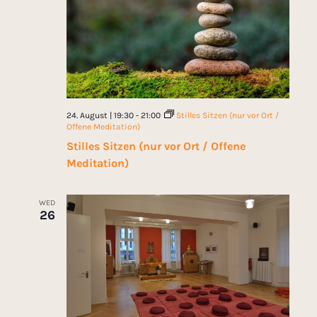
24. August | 19:30
-
21:00
Stilles Sitzen (nur vor Ort /
Offene Meditation)
Stilles Sitzen (nur vor Ort / Offene
Meditation)
WED
26