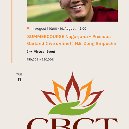
i
i
o
g
n
a
F
11. August | 10:00
-
16. August | 12:00
t
e
SUMMERCOURSE Nagarjuna – Precious
a
i
t
Garland (live online) | H.E. Zong Rinpoche
u
o
r
Virtual Event
e
n
150,00€ – 250,00€
d
TUE
11