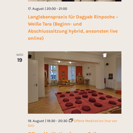
17. August | 20:00
-
21:00
Langlebenspraxis für Dagyab Rinpoche −
Weiße Tara (Beginn- und
Abschlusssitzung hybrid, ansonsten live
online)
WED
19
19. August | 19:30
-
20:30
Offene Meditation (nur vor
Ort)