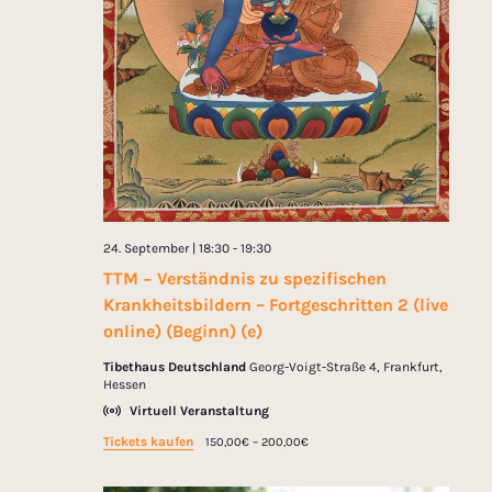
24. September | 18:30
-
19:30
TTM − Verständnis zu spezifischen
Krankheitsbildern – Fortgeschritten 2 (live
online) (Beginn) (e)
Tibethaus Deutschland
Georg-Voigt-Straße 4, Frankfurt,
Hessen
Virtuell Veranstaltung
Tickets kaufen
150,00€ – 200,00€