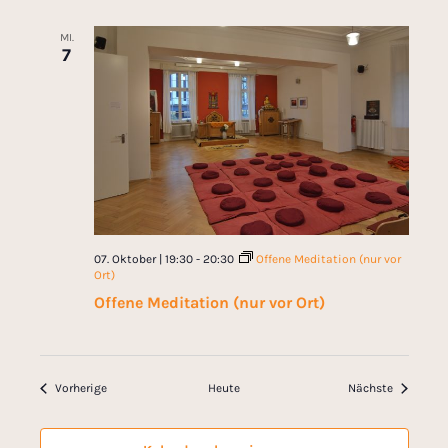
MI.
7
07. Oktober | 19:30
-
20:30
Offene Meditation (nur vor
Ort)
Offene Meditation (nur vor Ort)
Veranstaltungen
Veranstal
Vorherige
Heute
Nächste