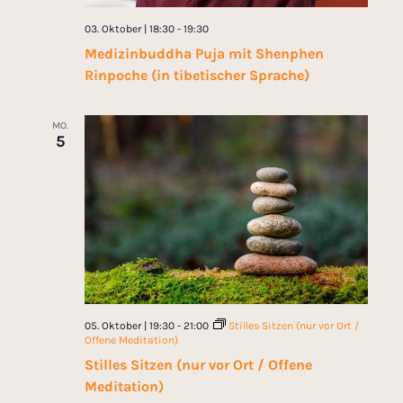
03. Oktober | 18:30
-
19:30
Medizinbuddha Puja mit Shenphen
Rinpoche (in tibetischer Sprache)
MO.
5
05. Oktober | 19:30
-
21:00
Stilles Sitzen (nur vor Ort /
Offene Meditation)
Stilles Sitzen (nur vor Ort / Offene
Meditation)