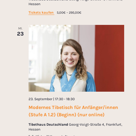
g
Hessen
t
a
Tickets kaufen
5,00€ – 295,00€
i
t
MI.
i
o
23
o
n
n
23. September | 17:30
-
18:30
Modernes Tibetisch für Anfänger/innen
(Stufe A 1.2) (Beginn) (nur online)
Tibethaus Deutschland
Georg-Voigt-Straße 4, Frankfurt,
Hessen