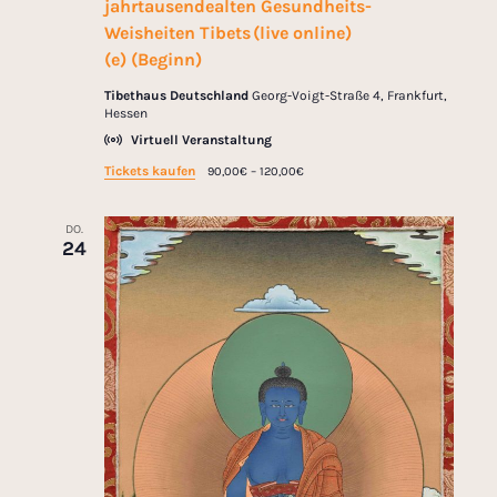
jahrtausendealten Gesundheits-
Weisheiten Tibets (live online)
(e) (Beginn)
Tibethaus Deutschland
Georg-Voigt-Straße 4, Frankfurt,
Hessen
Virtuell Veranstaltung
Tickets kaufen
90,00€ – 120,00€
DO.
24