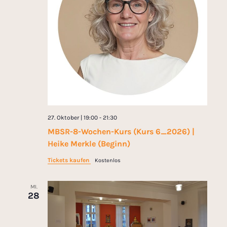
27. Oktober | 19:00
-
21:30
MBSR-8-Wochen-Kurs (Kurs 6_2026) |
Heike Merkle (Beginn)
Tickets kaufen
Kostenlos
MI.
28