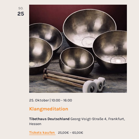
SO.
25
25. Oktober | 10:00
-
16:00
Klangmeditation
Tibethaus Deutschland
Georg-Voigt-Straße 4, Frankfurt,
Hessen
Tickets kaufen
25,00€ – 65,00€