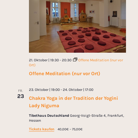
21. Oktober | 19:30
-
20:30
Offene Meditation (nur vor
Ort)
Offene Meditation (nur vor Ort)
23. Oktober | 19:00
-
24. Oktober | 17:00
FR.
23
Chakra Yoga in der Tradition der Yogini
Lady Niguma
Tibethaus Deutschland
Georg-Voigt-Straße 4, Frankfurt,
Hessen
Tickets kaufen
40,00€ – 75,00€