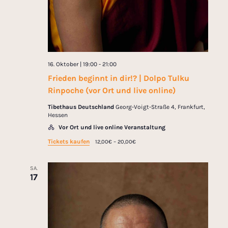
g
t
a
i
t
i
o
16. Oktober | 19:00
-
21:00
o
n
Frieden beginnt in dir!? | Dolpo Tulku
n
Rinpoche (vor Ort und live online)
Tibethaus Deutschland
Georg-Voigt-Straße 4, Frankfurt,
Hessen
Vor Ort und live online Veranstaltung
Tickets kaufen
12,00€ – 20,00€
SA.
17