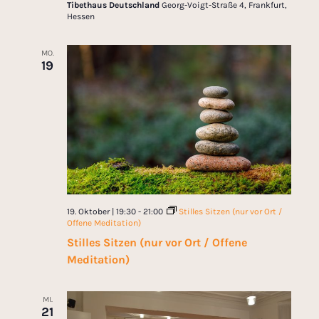
Tibethaus Deutschland
Georg-Voigt-Straße 4, Frankfurt,
Hessen
MO.
19
19. Oktober | 19:30
-
21:00
Stilles Sitzen (nur vor Ort /
Offene Meditation)
Stilles Sitzen (nur vor Ort / Offene
Meditation)
MI.
21