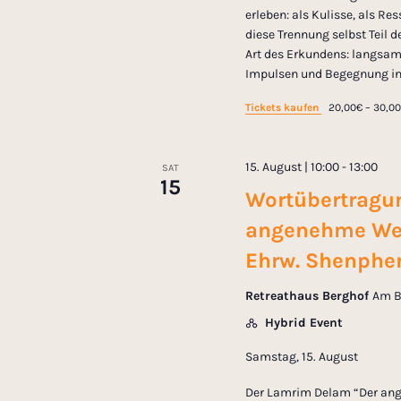
erleben: als Kulisse, als R
diese Trennung selbst Teil 
Art des Erkundens: langsamer
Impulsen und Begegnung in
Tickets kaufen
20,00€ – 30,0
15. August | 10:00
-
13:00
SAT
15
Wortübertragu
angenehme Weg“
Ehrw. Shenphe
Retreathaus Berghof
Am B
Hybrid Event
Samstag, 15. August
Der Lamrim Delam “Der ang