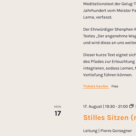
Meditationstext der Gelug-T
Jahrhundert vom Meister Pa
Lama, verfasst.
Der Ehrwürdiger Shenphen R
Textes „Der angenehme Weg“ 
und wird diese an uns weite
Dieser kurze Text eignet sic
des Pfades zur Erleuchtung u
integrieren, sodass Lernen,
Vertiefung führen können.
Tickets kaufen
Free
17. August | 19:30
-
21:00
MON
17
Stilles Sitzen 
Leitung | Pierre Gorsegner