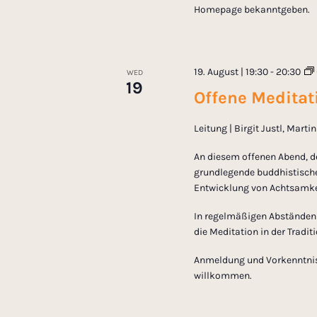
Homepage bekanntgeben.
19. August | 19:30
-
20:30
WED
19
Offene Meditati
Leitung | Birgit Justl, Mart
An diesem offenen Abend, d
grundlegende buddhistische
Entwicklung von Achtsamkei
In regelmäßigen Abständen l
die Meditation in der Tradi
Anmeldung und Vorkenntnisse
willkommen.