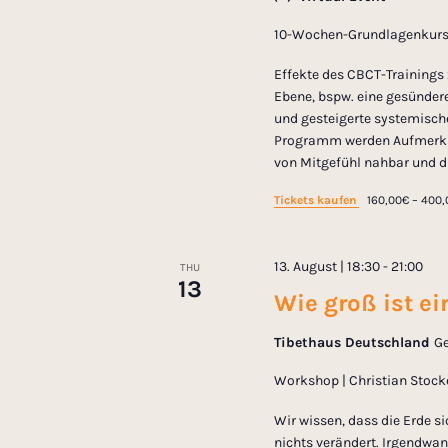
a
10-Wochen-Grundlagenkurs |
v
Effekte des CBCT-Trainings 
Ebene, bspw. eine gesündere
i
und gesteigerte systemisch
Programm werden Aufmerks
g
von Mitgefühl nahbar und di
Tickets kaufen
160,00€ – 400
a
t
13. August | 18:30
-
21:00
THU
13
Wie groß ist e
i
Tibethaus Deutschland
Ge
o
Workshop | Christian Stock
Wir wissen, dass die Erde si
n
nichts verändert. Irgendwa