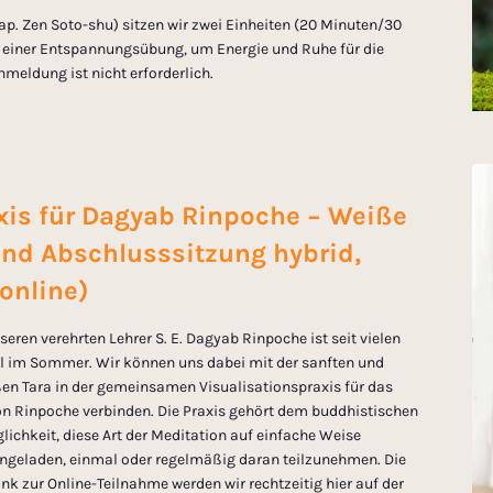
jap. Zen Soto-shu) sitzen wir zwei Einheiten (20 Minuten/30
 einer Entspannungsübung, um Energie und Ruhe für die
eldung ist nicht erforderlich.
is für Dagyab Rinpoche − Weiße
und Abschlusssitzung hybrid,
 online)
eren verehrten Lehrer S. E. Dagyab Rinpoche ist seit vielen
eil im Sommer. Wir können uns dabei mit der sanften und
ßen Tara in der gemeinsamen Visualisationspraxis für das
n Rinpoche verbinden. Die Praxis gehört dem buddhistischen
lichkeit, diese Art der Meditation auf einfache Weise
eingeladen, einmal oder regelmäßig daran teilzunehmen. Die
nk zur Online-Teilnahme werden wir rechtzeitig hier auf der