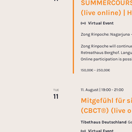
SUMMERCOURSE 
s
n
(live online) |
b
y
d
Virtual Event
K
Zong Rinpoche: Nagarjuna – 
e
V
y
Zong Rinpoche will continue
w
Retreathaus Berghof. Langua
i
o
Online participation is poss
r
e
150,00€ – 250,00€
d
.
w
11. August | 19:00
-
21:00
TUE
11
Mitgefühl für s
s
(CBCT®) (live o
N
Tibethaus Deutschland
Ge
Virtual Event