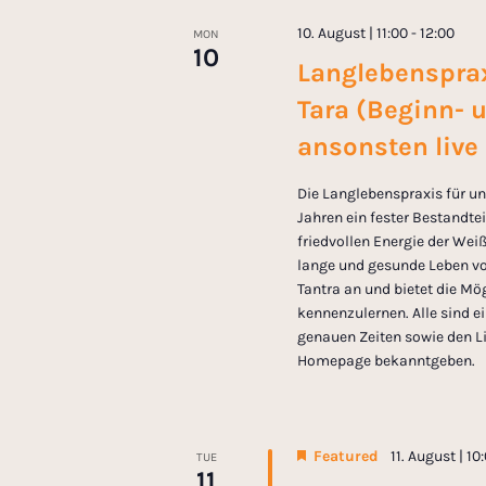
t
c
o
10. August | 11:00
-
12:00
MON
t
r
10
s
Langlebensprax
d
d
a
.
Tara (Beginn- 
S
t
S
ansonsten live
e
e
e
.
a
Die Langlebenspraxis für uns
r
Jahren ein fester Bestandt
a
c
friedvollen Energie der Wei
lange und gesunde Leben vo
h
r
Tantra an und bietet die Mög
f
kennenzulernen. Alle sind 
o
genauen Zeiten sowie den Li
c
r
Homepage bekanntgeben.
E
h
v
e
a
n
Featured
11. August | 10
TUE
11
t