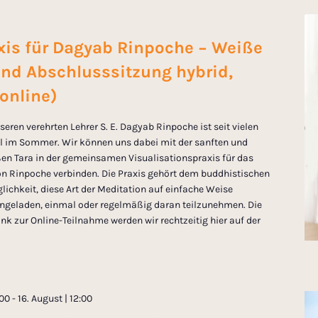
is für Dagyab Rinpoche − Weiße
und Abschlusssitzung hybrid,
 online)
eren verehrten Lehrer S. E. Dagyab Rinpoche ist seit vielen
eil im Sommer. Wir können uns dabei mit der sanften und
ßen Tara in der gemeinsamen Visualisationspraxis für das
n Rinpoche verbinden. Die Praxis gehört dem buddhistischen
lichkeit, diese Art der Meditation auf einfache Weise
eingeladen, einmal oder regelmäßig daran teilzunehmen. Die
nk zur Online-Teilnahme werden wir rechtzeitig hier auf der
:00
-
16. August | 12:00