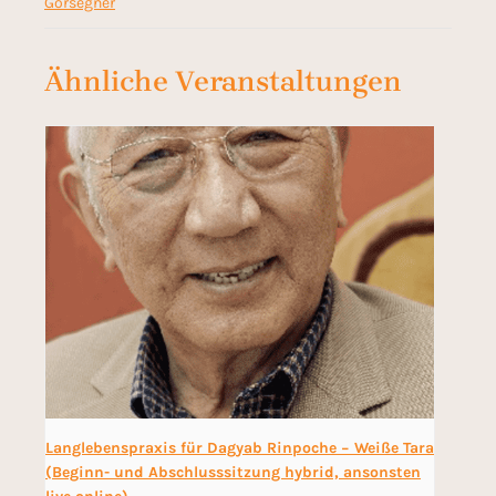
Gorsegner
Ähnliche Veranstaltungen
Langlebenspraxis für Dagyab Rinpoche − Weiße Tara
(Beginn- und Abschlusssitzung hybrid, ansonsten