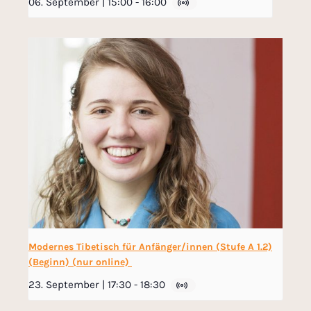
06. September | 15:00
-
16:00
Modernes Tibetisch für Anfänger/innen (Stufe A 1.2)
(Beginn) (nur online)
23. September | 17:30
-
18:30