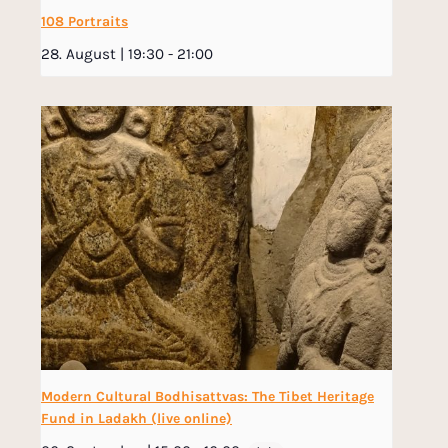
108 Portraits
28. August | 19:30
-
21:00
Modern Cultural Bodhisattvas: The Tibet Heritage
Fund in Ladakh (live online)