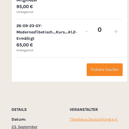
Mitgllieder
n
95,00
€
z
Unbegrenzt
a
26-09-23-GY-
h
-
+
ModernesTibetisch_Kurs_A1.2-
A
l
Ermäßigt
n
65,00
€
z
Unbegrenzt
a
h
Tickets kaufen
l
DETAILS
VERANSTALTER
Datum:
Tibethaus Deutschland e.V.
23. September