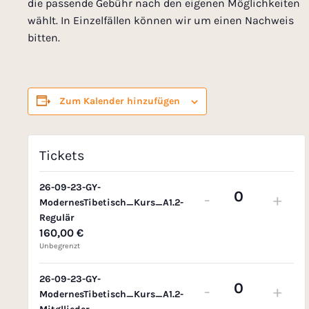
die passende Gebühr nach den eigenen Möglichkeiten
wählt. In Einzelfällen können wir um einen Nachweis
bitten.
Zum Kalender hinzufügen
Tickets
26-09-23-GY-
-
+
ModernesTibetisch_Kurs_A1.2-
A
Regulär
n
160,00
€
z
Unbegrenzt
a
26-09-23-GY-
h
-
+
ModernesTibetisch_Kurs_A1.2-
A
l