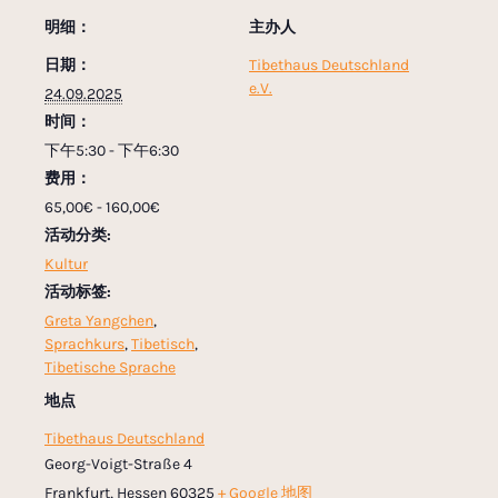
明细：
主办人
日期：
Tibethaus Deutschland
e.V.
24.09.2025
时间：
下午5:30 - 下午6:30
费用：
65,00€ - 160,00€
活动分类:
Kultur
活动标签:
Greta Yangchen
,
Sprachkurs
,
Tibetisch
,
Tibetische Sprache
地点
Tibethaus Deutschland
Georg-Voigt-Straße 4
Frankfurt
,
Hessen
60325
+ Google 地图