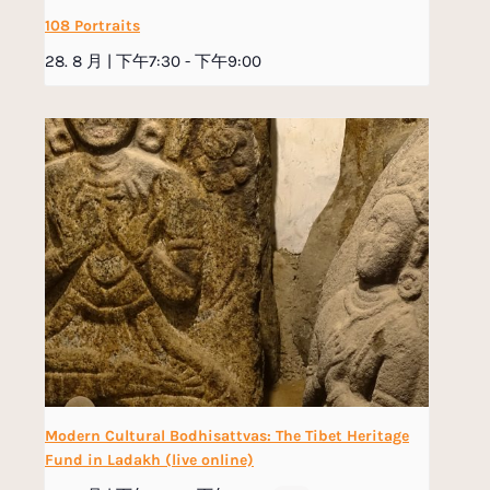
108 Portraits
28. 8 月 | 下午7:30
-
下午9:00
Modern Cultural Bodhisattvas: The Tibet Heritage
Fund in Ladakh (live online)