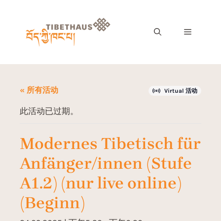
« 所有活动
Virtual 活动
此活动已过期。
Modernes Tibetisch für
Anfänger/innen (Stufe
A1.2) (nur live online)
(Beginn)