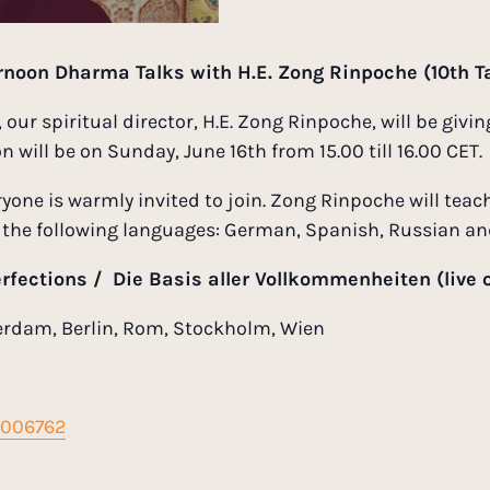
rnoon Dharma Talks with H.E. Zong Rinpoche (10th T
our spiritual director, H.E. Zong Rinpoche, will be gi
 will be on Sunday, June 16th from 15.00 till 16.00 CET.
eryone is warmly invited to join. Zong Rinpoche will teac
o the following languages: German, Spanish, Russian a
erfections / Die Basis aller Vollkommenheiten (live o
erdam, Berlin, Rom, Stockholm, Wien
2006762