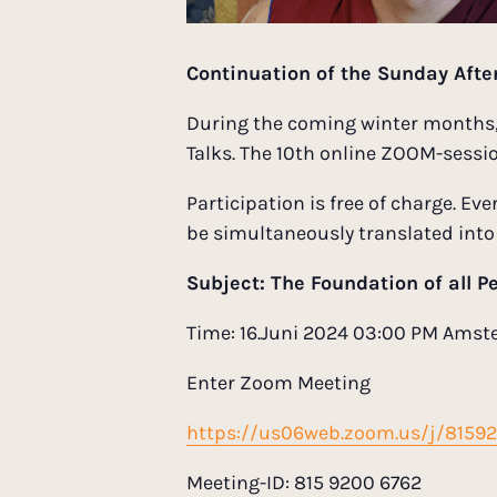
Continuation of the Sunday Afte
During the coming winter months, 
Talks. The 10th online ZOOM-session
Participation is free of charge. Ev
be simultaneously translated int
Subject: The Foundation of all P
Time: 16.Juni 2024 03:00 PM Amst
Enter Zoom Meeting
https://us06web.zoom.us/j/8159
Meeting-ID: 815 9200 6762