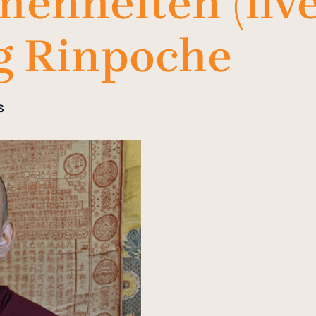
enheiten (live 
ng Rinpoche
S