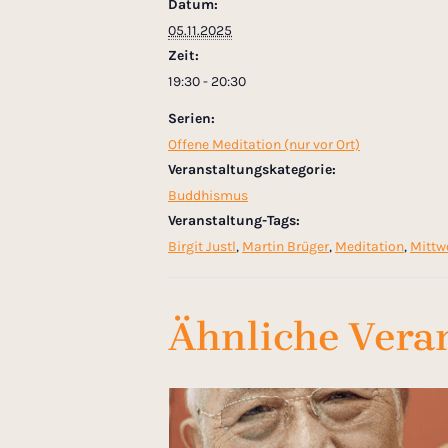
Datum:
05.11.2025
Zeit:
19:30 - 20:30
Serien:
Offene Meditation (nur vor Ort)
Veranstaltungskategorie:
Buddhismus
Veranstaltung-Tags:
Birgit Justl
,
Martin Brüger
,
Meditation
,
Mittw
Ähnliche Vera