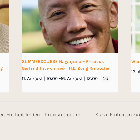
SUMMERCOURSE Nagarjuna – Precious
Wie
ng
Garland (live online) | H.E. Zong Rinpoche
13. 
11. August | 10:00
-
16. August | 12:00
t Freiheit finden − Praxisretreat rb
Kurze Einheiten zur