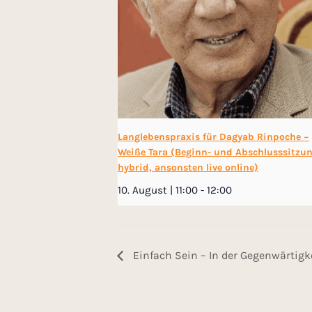
Langlebenspraxis für Dagyab Rinpoche −
Weiße Tara (Beginn- und Abschlusssitzu
hybrid, ansonsten live online)
10. August | 11:00
-
12:00
Einfach Sein – In der Gegenwärtigkei