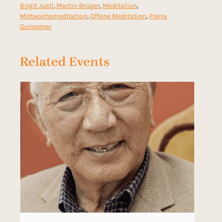
Birgit Justl
,
Martin Brüger
,
Meditation
,
Mittwochsmeditation
,
Offene Meditation
,
Pierre
Gorsegner
Related Events