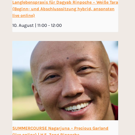
Langlebenspraxis für Dagyab Rinpoche − Weiße Tara
(Beginn- und Abschlusssitzung hybrid, ansonsten
live online)
10. August | 11:00
-
12:00
SUMMERCOURSE Nagarjuna – Precious Garland
(live online) | H.E. Zong Rinpoche