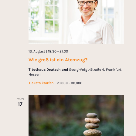
t
R
d
S
S
V
a
e
t
i
a
e
r
.
e
c
w
13. August | 18:30
-
21:00
h
Wie groß ist ein Atemzug?
s
a
Tibethaus Deutschland
Georg-Voigt-Straße 4, Frankfurt,
n
N
Hessen
d
Tickets kaufen
20,00€ – 30,00€
a
V
v
MON
i
17
e
i
w
g
s
a