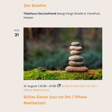
Zen Sesshin
Tibethaus Deutschland
Georg-Voigt-Straße 4, Frankfurt,
Hessen
MON
31
31. August | 19:30
-
21:00
Stilles Sitzen (nur vor Ort /
Offene Meditation)
Stilles Sitzen (nur vor Ort / Offene
Meditation)