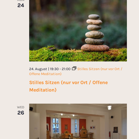
24
24. August | 19:30
-
21:00
Stilles Sitzen (nur vor Ort /
Offene Meditation)
Stilles Sitzen (nur vor Ort / Offene
Meditation)
WED
26