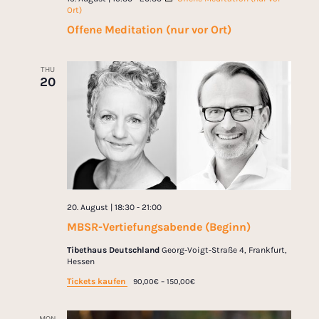
Ort)
Offene Meditation (nur vor Ort)
THU
20
20. August | 18:30
-
21:00
MBSR-Vertiefungsabende (Beginn)
Tibethaus Deutschland
Georg-Voigt-Straße 4, Frankfurt,
Hessen
Tickets kaufen
90,00€ – 150,00€
MON