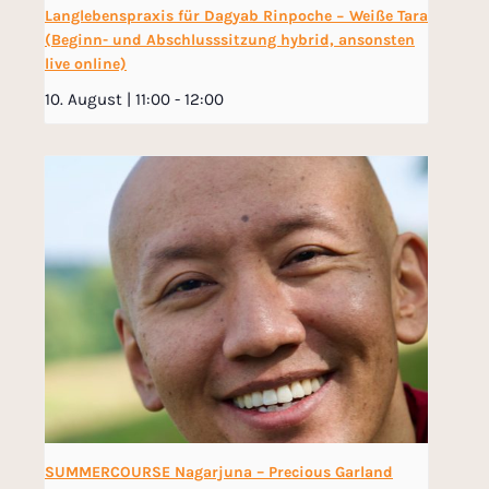
Langlebenspraxis für Dagyab Rinpoche − Weiße Tara
(Beginn- und Abschlusssitzung hybrid, ansonsten
live online)
10. August | 11:00
-
12:00
SUMMERCOURSE Nagarjuna – Precious Garland