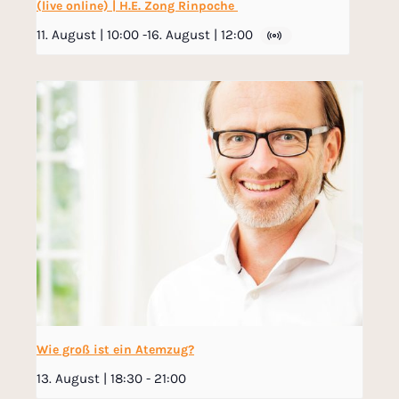
(live online) | H.E. Zong Rinpoche
11. August | 10:00
-
16. August | 12:00
Wie groß ist ein Atemzug?
13. August | 18:30
-
21:00