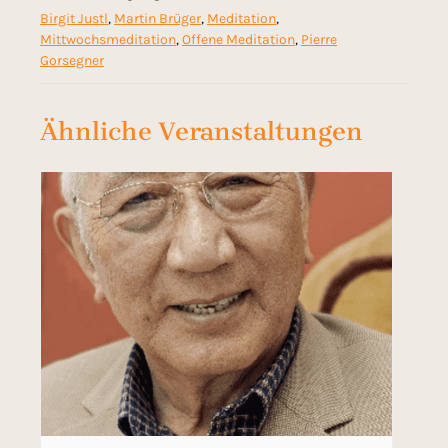
Birgit Justl
,
Martin Brüger
,
Meditation
,
Mittwochsmeditation
,
Offene Meditation
,
Pierre
Gorsegner
Ähnliche Veranstaltungen