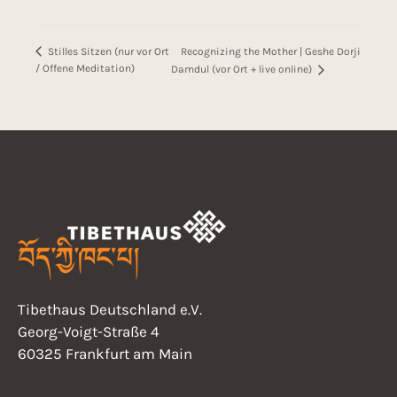
Recognizing the Mother | Geshe Dorji
Stilles Sitzen (nur vor Ort
/ Offene Meditation)
Damdul (vor Ort + live online)
Tibethaus Deutschland e.V.
Georg-Voigt-Straße 4
60325 Frankfurt am Main