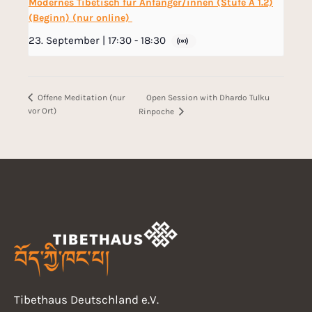
Modernes Tibetisch für Anfänger/innen (Stufe A 1.2)
(Beginn) (nur online)
23. September | 17:30
-
18:30
Open Session with Dhardo Tulku
Offene Meditation (nur
vor Ort)
Rinpoche
Tibethaus Deutschland e.V.