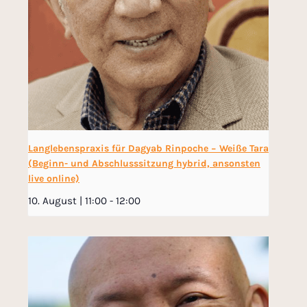
Langlebenspraxis für Dagyab Rinpoche − Weiße Tara
(Beginn- und Abschlusssitzung hybrid, ansonsten
live online)
10. August | 11:00
-
12:00