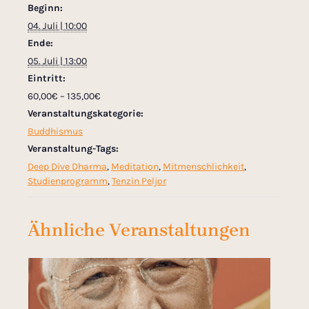
Beginn:
04. Juli | 10:00
Ende:
05. Juli | 13:00
Eintritt:
60,00€ – 135,00€
Veranstaltungskategorie:
Buddhismus
Veranstaltung-Tags:
Deep Dive Dharma
,
Meditation
,
Mitmenschlichkeit
,
Studienprogramm
,
Tenzin Peljor
Ähnliche Veranstaltungen