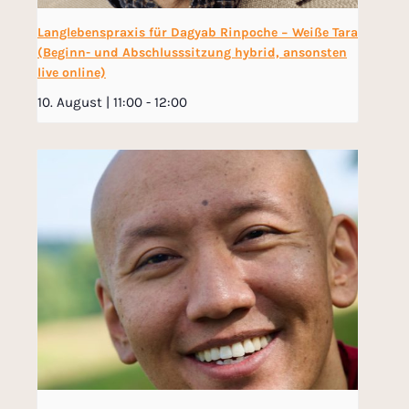
Langlebenspraxis für Dagyab Rinpoche − Weiße Tara
(Beginn- und Abschlusssitzung hybrid, ansonsten
live online)
10. August | 11:00
-
12:00