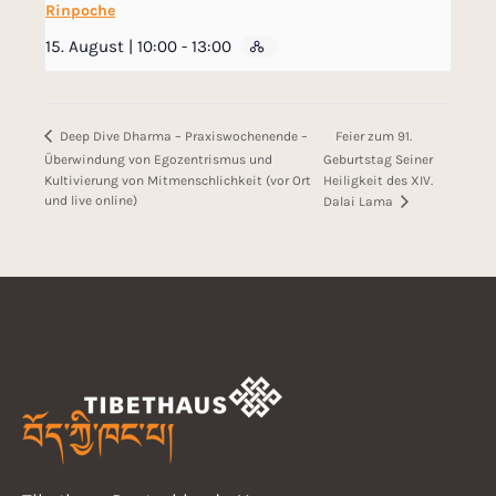
Rinpoche
15. August | 10:00
-
13:00
Feier zum 91.
Deep Dive Dharma – Praxiswochenende –
Überwindung von Egozentrismus und
Geburtstag Seiner
Kultivierung von Mitmenschlichkeit (vor Ort
Heiligkeit des XIV.
und live online)
Dalai Lama