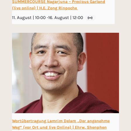
SUMMERCOURSE Nagarjuna – Precious Garland
(live online) | H.E. Zong Rinpoche
11. August | 10:00
-
16. August | 12:00
Wortübertragung Lamrim Delam „Der angenehme
Weg“ (vor Ort und live Online) | Ehrw. Shenphen