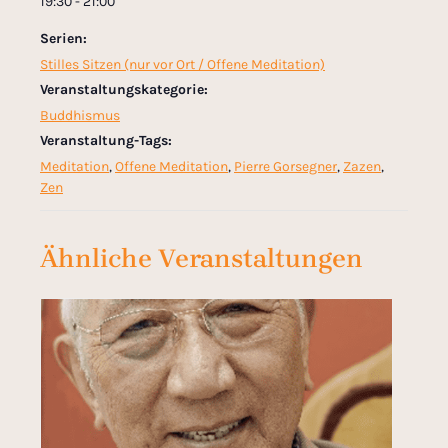
19:30 - 21:00
Serien:
Stilles Sitzen (nur vor Ort / Offene Meditation)
Veranstaltungskategorie:
Buddhismus
Veranstaltung-Tags:
Meditation
,
Offene Meditation
,
Pierre Gorsegner
,
Zazen
,
Zen
Ähnliche Veranstaltungen