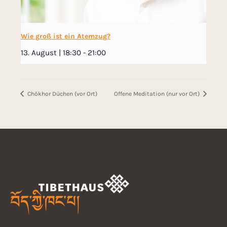
Wie groß ist ein Atemzug?
13. August | 18:30
-
21:00
Chökhor Düchen (vor Ort)
Offene Meditation (nur vor Ort)