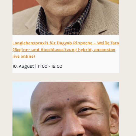
Langlebenspraxis für Dagyab Rinpoche − Weiße Tara
(Beginn- und Abschlusssitzung hybrid, ansonsten
live online)
10. August | 11:00
-
12:00