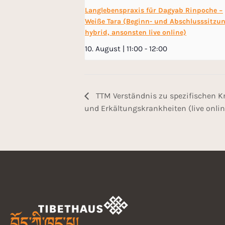
Langlebenspraxis für Dagyab Rinpoche −
Weiße Tara (Beginn- und Abschlusssitzu
hybrid, ansonsten live online)
10. August | 11:00
-
12:00
TTM Verständnis zu spezifischen Kr
und Erkältungskrankheiten (live onli