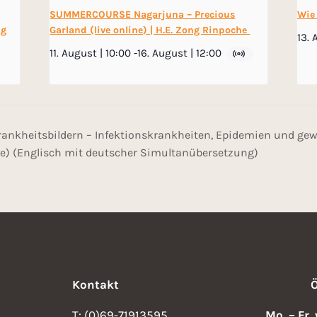
SUMMERCOURSE Nagarjuna – Precious
Wie
ng
Garland (live online) | H.E. Zong Rinpoche
13. 
11. August | 10:00
-
16. August | 12:00
ankheitsbildern – Infektionskrankheiten, Epidemien und gew
ne) (Englisch mit deutscher Simultanübersetzung)
Kontakt
T: (0)69-71913595
Mo. – Fr.