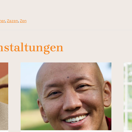
ner
,
Zazen
,
Zen
nstaltungen