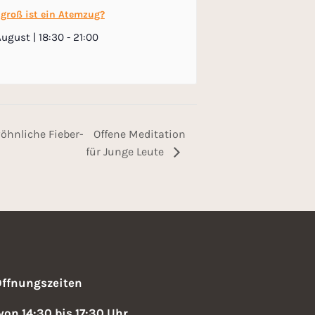
 groß ist ein Atemzug?
August | 18:30
-
21:00
öhnliche Fieber-
Offene Meditation
für Junge Leute
Öffnungszeiten
 von 14:30 bis 17:30 Uhr