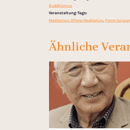
Buddhismus
Veranstaltung-Tags:
Meditation
,
Offene Meditation
,
Pierre Gorseg
Ähnliche Vera