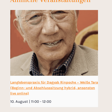
Langlebenspraxis für Dagyab Rinpoche − Weiße Tara
(Beginn- und Abschlusssitzung hybrid, ansonsten
live online)
10. August | 11:00
-
12:00