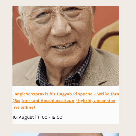
Langlebenspraxis für Dagyab Rinpoche − Weiße Tara
(Beginn- und Abschlusssitzung hybrid, ansonsten
live online)
10. August | 11:00
-
12:00