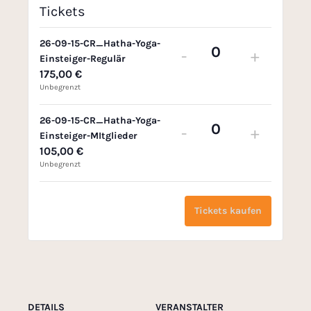
Tickets
26-09-15-CR_Hatha-Yoga-
-
+
Einsteiger-Regulär
A
175,00
€
n
Unbegrenzt
z
a
26-09-15-CR_Hatha-Yoga-
-
+
Einsteiger-MItglieder
A
h
105,00
€
n
l
Unbegrenzt
z
a
Tickets kaufen
h
l
DETAILS
VERANSTALTER