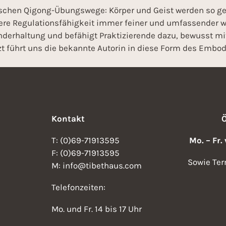
ssischen Qigong-Übungswege: Körper und Geist werden so g
ere Regulationsfähigkeit immer feiner und umfassender w
underhaltung und befähigt Praktizierende dazu, bewusst 
 führt uns die bekannte Autorin in diese Form des Embod
Kontakt
T: (0)69-71913595
Mo. – Fr.
F: (0)69-71913595
Sowie Ter
M: info@tibethaus.com
Telefonzeiten:
Mo. und Fr. 14 bis 17 Uhr