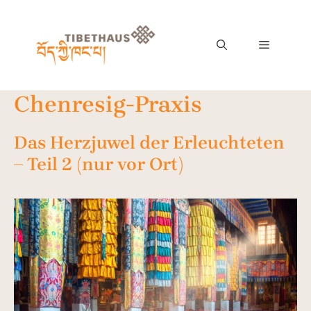
Chenresig-Praxis
Das Herzjuwel der Erleuchteten
– Teil 2 (nur vor Ort)