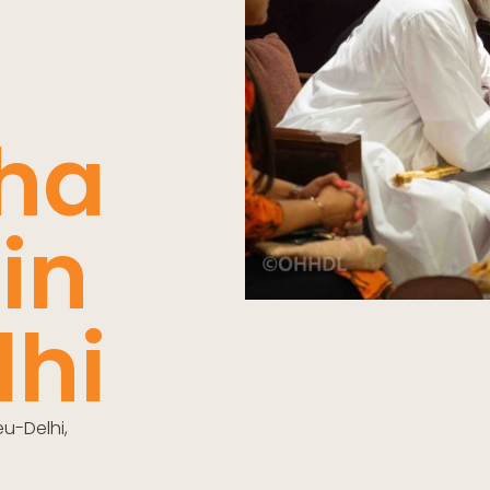
ha
in
hi
u-Delhi,