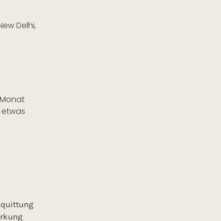
New Delhi,
m Monat
m etwas
quittung
erkung