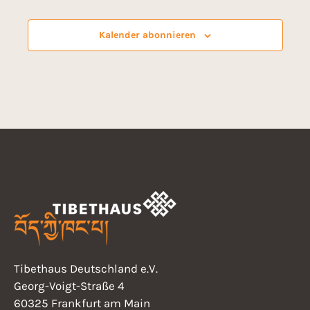
Veranstalt
u
i
n
Kalender abonnieren
d
c
A
h
n
t
s
i
e
c
n
h
-
t
N
e
n
a
,
Tibethaus Deutschland e.V.
v
N
Georg-Voigt-Straße 4
i
60325 Frankfurt am Main