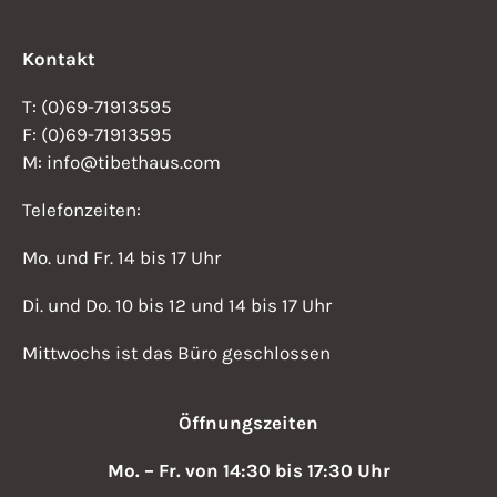
a
v
g
Kontakt
i
a
g
T: (0)69-71913595
t
a
F: (0)69-71913595
M: info@tibethaus.com
i
t
i
o
Telefonzeiten:
o
n
Mo. und Fr. 14 bis 17 Uhr
n
Di. und Do. 10 bis 12 und 14 bis 17 Uhr
Mittwochs ist das Büro geschlossen
Öffnungszeiten
Mo. – Fr. von 14:30 bis 17:30 Uhr