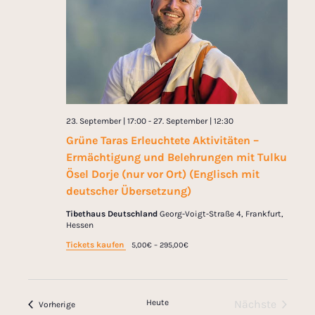
n
E
ä
t
I
G
s
h
a
E
l
N
t
l
e
t
n
a
.
u
l
23. September | 17:00
-
27. September | 12:30
n
Grüne Taras Erleuchtete Aktivitäten –
t
g
Ermächtigung und Belehrungen mit Tulku
e
u
Ösel Dorje (nur vor Ort) (Englisch mit
n
deutscher Übersetzung)
n
S
Tibethaus Deutschland
Georg-Voigt-Straße 4, Frankfurt,
Hessen
g
u
Tickets kaufen
5,00€ – 295,00€
c
A
h
n
e
Heute
Nächste
Veranstaltungen
Vorherige
s