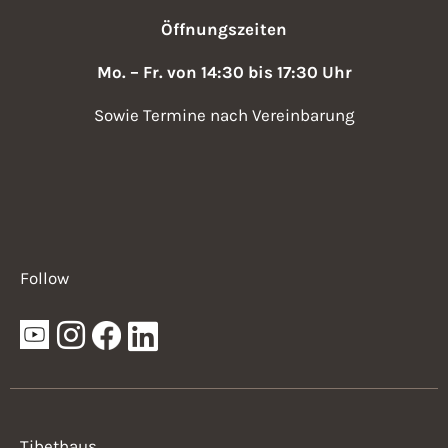
,
v
Öffnungszeiten
N
i
a
Mo. – Fr. von 14:30 bis 17:30 Uhr
v
g
Sowie Termine nach Vereinbarung
i
a
g
t
a
i
t
i
o
Follow
o
n
n
Tibethaus