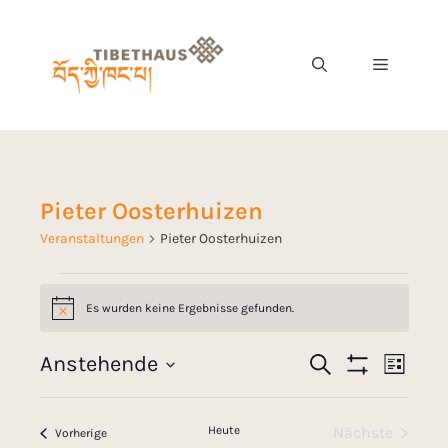
Pieter Oosterhuizen
Veranstaltungen
Pieter Oosterhuizen
Es wurden keine Ergebnisse gefunden.
H
i
n
V
Anstehende
S
w
V
L
e
u
F
e
D
i
i
c
I
e
s
s
a
L
h
r
t
Heute
Nächste
T
Veranstaltungen
Vorherige
e
t
E