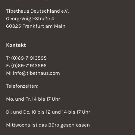
h
n
Tibethaus Deutschland e.V.
e
Georg-Voigt-Straße 4
s
u
60325 Frankfurt am Main
i
n
d
Kontakt
c
A
h
T: (0)69-71913595
n
F: (0)69-71913595
t
s
M: info@tibethaus.com
i
e
Telefonzeiten:
c
n
Mo. und Fr. 14 bis 17 Uhr
h
-
t
Di. und Do. 10 bis 12 und 14 bis 17 Uhr
N
e
Mittwochs ist das Büro geschlossen
n
a