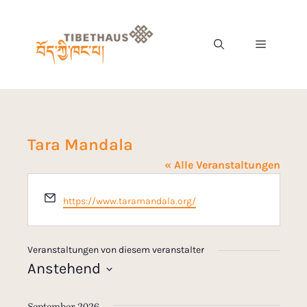
Tara Mandala
« Alle Veranstaltungen
E
https://www.taramandala.org/
m
a
i
Veranstaltungen von diesem veranstalter
l
Anstehend
D
a
September 2026