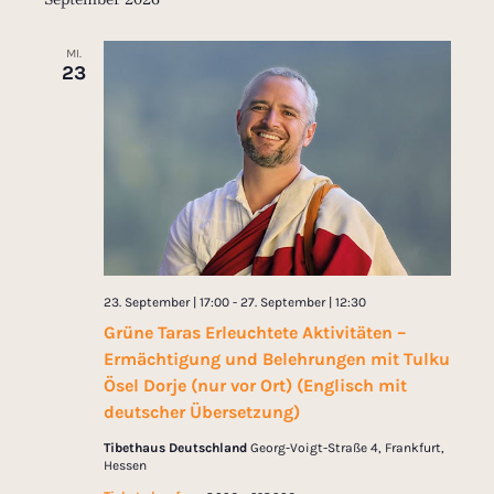
t
u
MI.
23
m
w
ä
h
l
e
n
.
23. September | 17:00
-
27. September | 12:30
Grüne Taras Erleuchtete Aktivitäten –
Ermächtigung und Belehrungen mit Tulku
Ösel Dorje (nur vor Ort) (Englisch mit
deutscher Übersetzung)
Tibethaus Deutschland
Georg-Voigt-Straße 4, Frankfurt,
Hessen