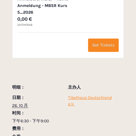
Q
Anmeldung - MBSR Kurs
u
5_2026
a
0,00
€
n
Unlimited
t
i
Get Tickets
t
y
明细：
主办人
日期：
Tibethaus Deutschland
e.V.
26. 10 月
时间：
下午6:30 - 下午9:00
费用：