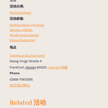
免费
活动分类:
Persönlichkeit
活动标签:
Achtsamkeit
,
Christian
Stocker
,
MBSR
,
Mindfulness Based
Stress Reduction
地点
Tibethaus Deutschland
Georg-Voigt-Straße 4
Frankfurt
,
Hessen
60325
+ Google 地图
Phone
(0)69-71913595
前往地点网址
Related 活动