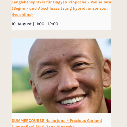
Langlebenspraxis für Dagyab Rinpoche − Weiße Tara
(Beginn- und Abschlusssitzung hybrid, ansonsten
live online)
10. August | 11:00
-
12:00
SUMMERCOURSE Nagarjuna – Precious Garland
(live online) | H.E. Zong Rinpoche