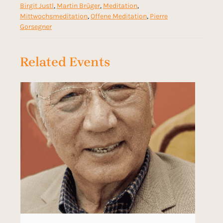
Birgit Justl
,
Martin Brüger
,
Meditation
,
Mittwochsmeditation
,
Offene Meditation
,
Pierre
Gorsegner
Related Events