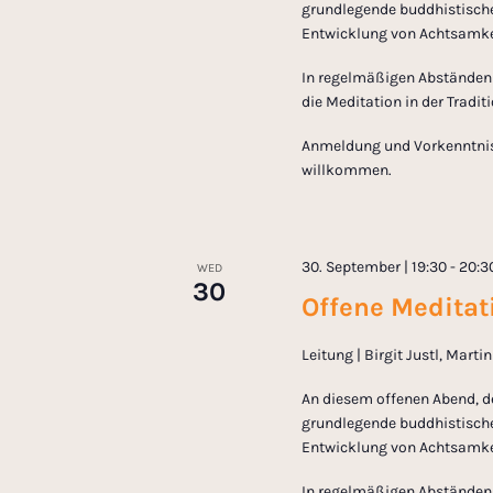
grundlegende buddhistische
Entwicklung von Achtsamkei
In regelmäßigen Abständen l
die Meditation in der Tradi
Anmeldung und Vorkenntnisse
willkommen.
30. September | 19:30
-
20:3
WED
30
Offene Meditati
Leitung | Birgit Justl, Mart
An diesem offenen Abend, d
grundlegende buddhistische
Entwicklung von Achtsamkei
In regelmäßigen Abständen l