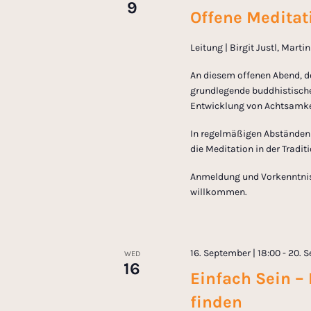
9
Offene Meditati
o
Leitung | Birgit Justl, Mart
n
An diesem offenen Abend, d
grundlegende buddhistische
Entwicklung von Achtsamkei
In regelmäßigen Abständen l
die Meditation in der Tradi
Anmeldung und Vorkenntnisse
willkommen.
16. September | 18:00
-
20. S
WED
16
Einfach Sein – 
finden