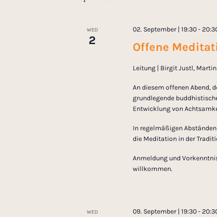
s
N
02. September | 19:30
-
20:3
WED
2
Offene Meditati
a
Leitung | Birgit Justl, Mart
v
An diesem offenen Abend, d
grundlegende buddhistische
i
Entwicklung von Achtsamkei
g
In regelmäßigen Abständen l
die Meditation in der Tradi
a
Anmeldung und Vorkenntnisse
willkommen.
t
i
09. September | 19:30
-
20:3
WED