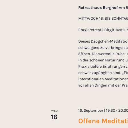
Retreathaus Berghof
Am B
MITTWOCH 16. BIS SONNTAG 
Praxisretreat | Birgit Justl
Dieses Dzogchen-Meditation
schweigend zu verbringen u
öffnen. Die wertvolle Ruhe 
in der schönen Natur rund u
Praxis tiefere Erfahrungen 
schwer zugänglich sind. „Ei
interntionalen Meditatione
vor allen Dingen mit der Pr
16. September | 19:30
-
20:3
WED
16
Offene Meditati