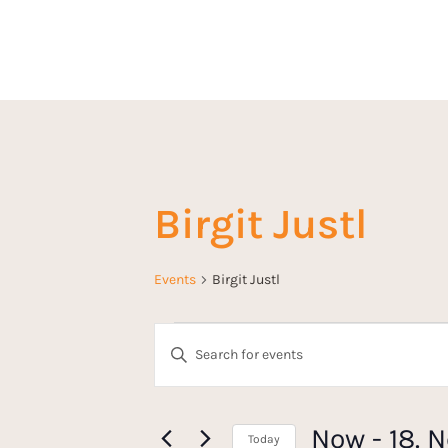
Birgit Justl
Events
Birgit Justl
E
E
n
v
t
e
Now
 - 
18. 
Today
r