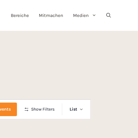
Bereiche
Mitmachen
Medien
E
vents
Show Filters
List
v
e