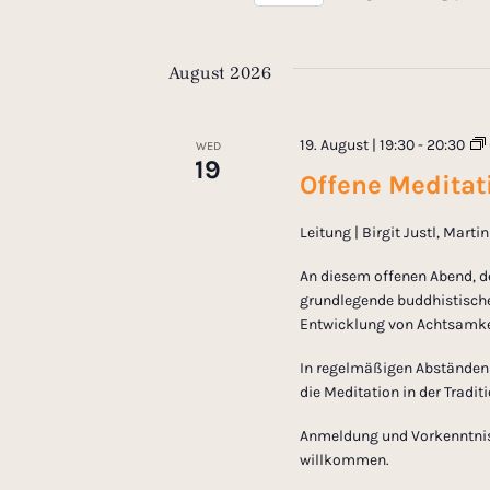
e
S
K
e
n
e
August 2026
l
y
e
w
t
c
o
19. August | 19:30
-
20:30
WED
t
r
19
s
Offene Meditati
d
d
a
.
S
Leitung | Birgit Justl, Mart
t
S
e
e
An diesem offenen Abend, d
e
.
a
grundlegende buddhistische
Entwicklung von Achtsamkei
r
a
c
In regelmäßigen Abständen l
h
die Meditation in der Tradi
r
f
o
Anmeldung und Vorkenntnisse
c
willkommen.
r