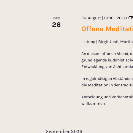
E
h
v
e
26. August | 19:30
-
20:30
WED
a
n
26
Offene Meditati
t
s
n
Leitung | Birgit Justl, Mart
b
y
d
An diesem offenen Abend, d
K
grundlegende buddhistische
e
Entwicklung von Achtsamkei
V
y
In regelmäßigen Abständen l
w
i
die Meditation in der Tradi
o
r
Anmeldung und Vorkenntnisse
e
willkommen.
d
.
w
September 2026