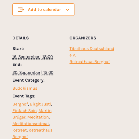
Add to calendar
DETAILS
ORGANIZERS
Start:
Tibethaus Deutschland
e.V.
16. September | 18:00
Retreathaus Berghof
End:
20. September | 15:00
Event Category:
Buddhismus
Event Tags:
Berghof
,
Birgit Justl
,
Einfach Sein
,
Martin
Brüger
,
Meditation
,
Meditationsretreat
,
Retreat
,
Retreathaus
Berghof