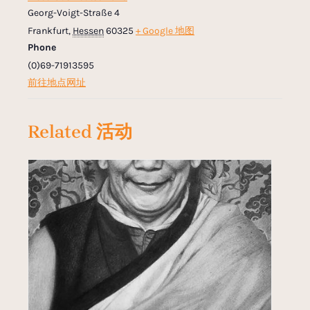
Georg-Voigt-Straße 4
Frankfurt
,
Hessen
60325
+ Google 地图
Phone
(0)69-71913595
前往地点网址
Related 活动