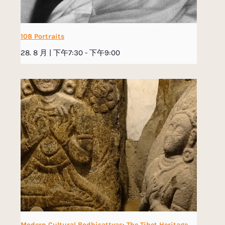
108 Portraits
28. 8 月 | 下午7:30
-
下午9:00
Modern Cultural Bodhisattvas: The Tibet Heritage