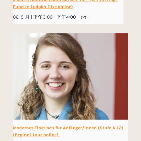
Fund in Ladakh (live online)
06. 9 月 | 下午3:00
-
下午4:00
Modernes Tibetisch für Anfänger/innen (Stufe A 1.2)
(Beginn) (nur online)