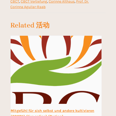
CBCT
,
CBCT Vertiefung
,
Corinne Althaus
,
Prof. Dr.
Corinna Aguilar-Raab
Related 活动
Mitgefühl für sich selbst und andere kultivieren