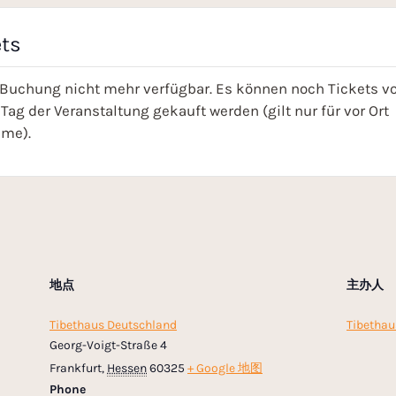
ets
 Buchung nicht mehr verfügbar. Es können noch Tickets vo
Tag der Veranstaltung gekauft werden (gilt nur für vor Ort
hme).
地点
主办人
Tibethaus Deutschland
Tibethau
Georg-Voigt-Straße 4
Frankfurt
,
Hessen
60325
+ Google 地图
Phone