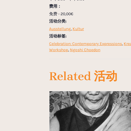
费用：
免费 - 20,00€
活动分类:
Ausstellung
,
Kultur
活动标签:
Celebration: Contemporary Expressions
,
Kre
Workshop
,
Ngoshi Choedon
Related 活动