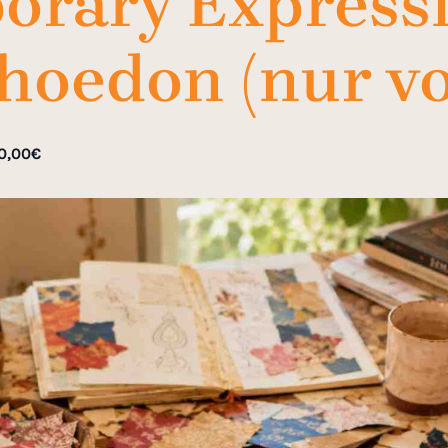
rary Expressi
hoedon (nur vo
0,00€