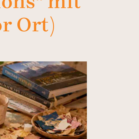
ons“ mit
r Ort)