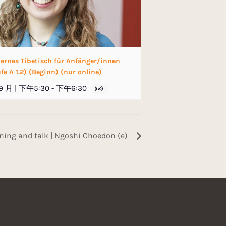
ernes Tibetisch für Anfänger/innen
fe A 1.2) (Beginn) (nur online)
 9 月 | 下午5:30
-
下午6:30
ening and talk | Ngoshi Choedon (e)