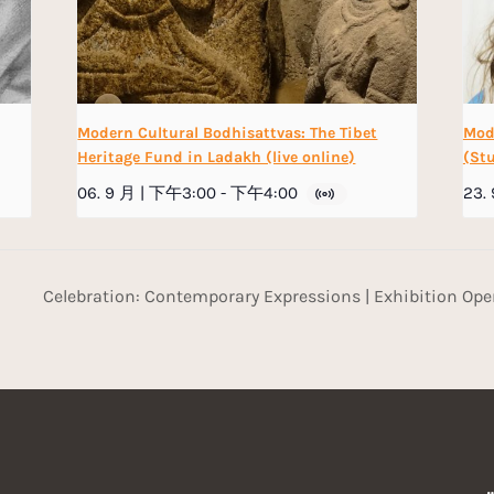
Modern Cultural Bodhisattvas: The Tibet
Mod
Heritage Fund in Ladakh (live online)
(Stu
06. 9 月 | 下午3:00
-
下午4:00
23.
Celebration: Contemporary Expressions | Exhibition Op