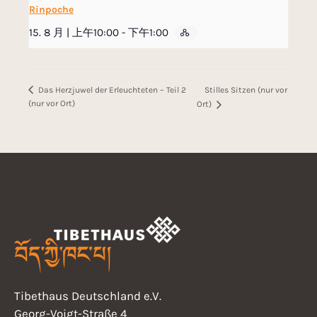
Rinpoche
15. 8 月 | 上午10:00
-
下午1:00
Stilles Sitzen (nur vor
Das Herzjuwel der Erleuchteten – Teil 2
(nur vor Ort)
Ort)
Tibethaus Deutschland e.V.
Georg-Voigt-Straße 4