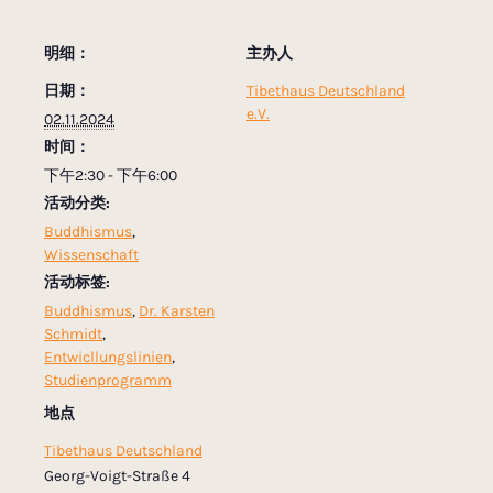
明细：
主办人
日期：
Tibethaus Deutschland
e.V.
02.11.2024
时间：
下午2:30 - 下午6:00
活动分类:
Buddhismus
,
Wissenschaft
活动标签:
Buddhismus
,
Dr. Karsten
Schmidt
,
Entwicllungslinien
,
Studienprogramm
地点
Tibethaus Deutschland
Georg-Voigt-Straße 4