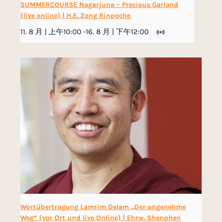
SUMMERCOURSE Nagarjuna – Precious Garland
(live online) | H.E. Zong Rinpoche
11. 8 月 | 上午10:00
-
16. 8 月 | 下午12:00
Wortübertragung Lamrim Delam „Der angenehme
Weg“ (vor Ort und live Online) | Ehrw. Shenphen