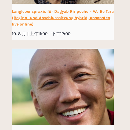
Langlebenspraxis für Dagyab Rinpoche − Weiße Tara
(Beginn- und Abschlusssitzung hybrid, ansonsten
live online)
10. 8 月 | 上午11:00
-
下午12:00