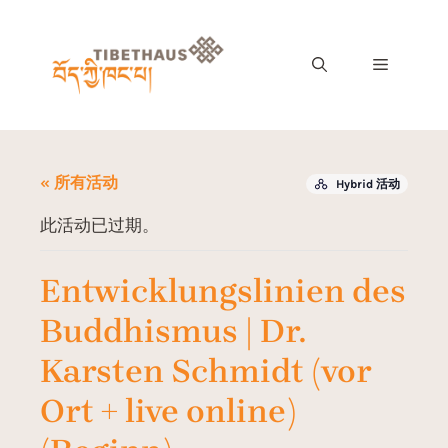
« 所有活动
Hybrid 活动
此活动已过期。
Entwicklungslinien des
Buddhismus | Dr.
Karsten Schmidt (vor
Ort + live online)