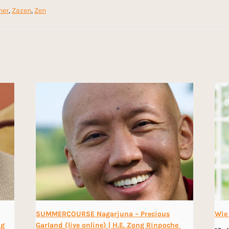
ner
,
Zazen
,
Zen
SUMMERCOURSE Nagarjuna – Precious
Wie
ng
Garland (live online) | H.E. Zong Rinpoche