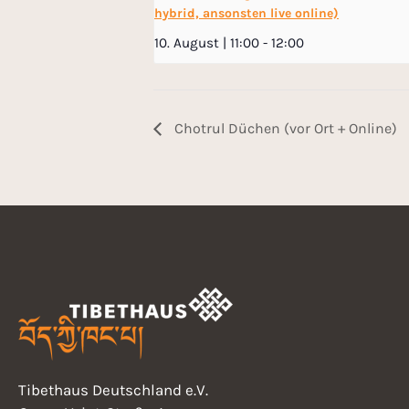
hybrid, ansonsten live online)
10. August | 11:00
-
12:00
Chotrul Düchen (vor Ort + Online)
Tibethaus Deutschland e.V.