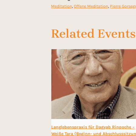
Meditation
,
Offene Meditation
,
Pierre Gorseg
Related Events
Langlebenspraxis für Dagyab Rinpoche −
Weiße Tara (Beginn- und Abschlusssitzu