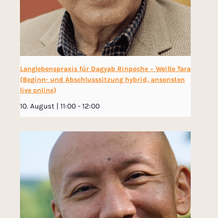
Langlebenspraxis für Dagyab Rinpoche − Weiße Tara
(Beginn- und Abschlusssitzung hybrid, ansonsten
live online)
10. August | 11:00
-
12:00