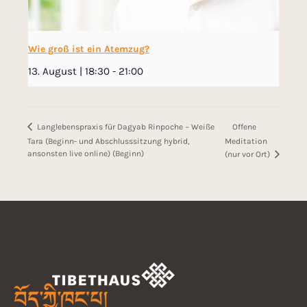
Wie groß ist ein Atemzug?
13. August | 18:30
-
21:00
Offene
Langlebenspraxis für Dagyab Rinpoche − Weiße
Tara (Beginn- und Abschlusssitzung hybrid,
Meditation
ansonsten live online) (Beginn)
(nur vor Ort)