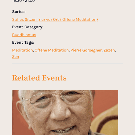
19:30 - 21:00
Series:
Stilles Sitzen (nur vor Ort / Offene Meditation)
Event Category:
Buddhismus
Event Tags:
Meditation
,
Offene Meditation
,
Pierre Gorsegner
,
Zazen
,
Zen
Related Events