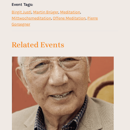
Event Tags:
Birgit Justl
,
Martin Brüger
,
Meditation
,
Mittwochsmeditation
,
Offene Meditation
,
Pierre
Gorsegner
Related Events