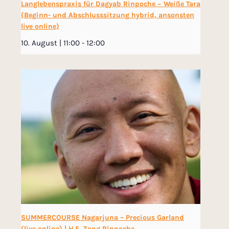
Langlebenspraxis für Dagyab Rinpoche − Weiße Tara
(Beginn- und Abschlusssitzung hybrid, ansonsten
live online)
10. August | 11:00
-
12:00
SUMMERCOURSE Nagarjuna – Precious Garland
(live online) | H.E. Zong Rinpoche