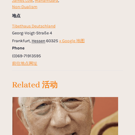
James Low
,
Mahamudra
,
Non-Dualism
地点
Tibethaus Deutschland
Georg-Voigt-Straße 4
Frankfurt
,
Hessen
60325
+ Google 地图
Phone
(0)69-71913595
前往地点网址
Related 活动