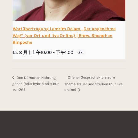
Wortübertragung Lamrim Delam „Der angenehme
Weg“ (vor Ort und live Online) | Ehrw. Shenphen
Rinpoche
15. 8 月 | 上午10:00
-
下午1:00
Offener Gesprächskreis zum
Den Dämonen Nahrung
geben (teils hybrid teils nur
Thema Trauer und Sterben (nur live
vor Ort)
online)