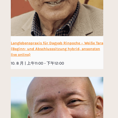
Langlebenspraxis für Dagyab Rinpoche − Weiße Tara
(Beginn- und Abschlusssitzung hybrid, ansonsten
live online)
10. 8 月 | 上午11:00
-
下午12:00