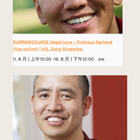
SUMMERCOURSE Nagarjuna – Precious Garland
(live online) | H.E. Zong Rinpoche
11. 8 月 | 上午10:00
-
16. 8 月 | 下午12:00