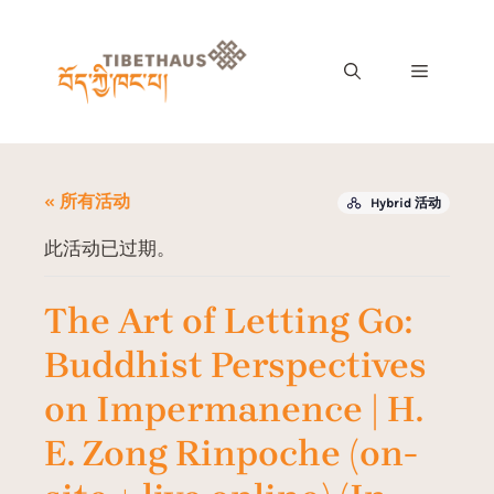
« 所有活动
Hybrid 活动
此活动已过期。
The Art of Letting Go:
Buddhist Perspectives
on Impermanence | H.
E. Zong Rinpoche (on-