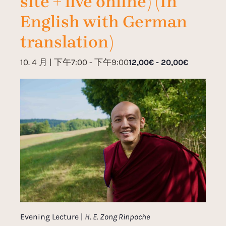
site + live online) (In
English with German
translation)
10. 4 月 | 下午7:00
-
下午9:00
12,00€ - 20,00€
Evening Lecture |
H. E. Zong Rinpoche