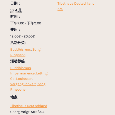
日期：
Tibethaus Deutschland
e.V.
10. 4 月
时间：
下午7:00 - 下午9:00
费用：
12,00€ - 20,00€
活动分类:
Buddhismus
,
Zong
Rinpoche
活动标签:
Buddhismus
,
Impermanence
,
Letting
Go
,
Loslassen
,
Vergänglichkeit
,
Zong
Rinpoche
地点
Tibethaus Deutschland
Georg-Voigt-Straße 4