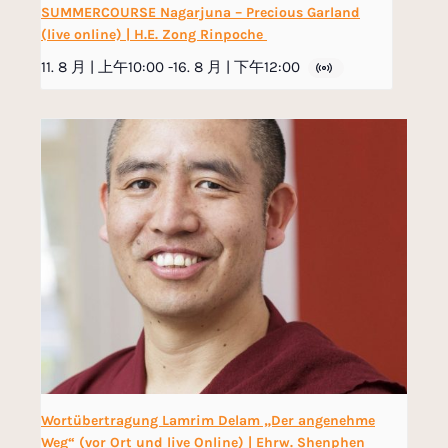
SUMMERCOURSE Nagarjuna – Precious Garland
(live online) | H.E. Zong Rinpoche
11. 8 月 | 上午10:00
-
16. 8 月 | 下午12:00
Wortübertragung Lamrim Delam „Der angenehme
Weg“ (vor Ort und live Online) | Ehrw. Shenphen