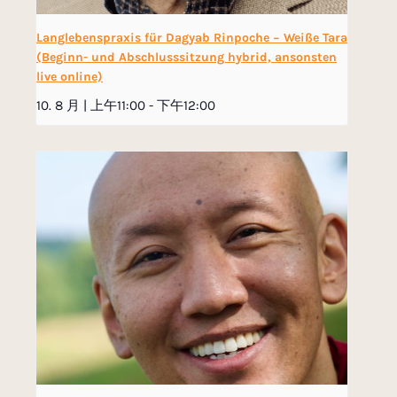
Langlebenspraxis für Dagyab Rinpoche − Weiße Tara
(Beginn- und Abschlusssitzung hybrid, ansonsten
live online)
10. 8 月 | 上午11:00
-
下午12:00