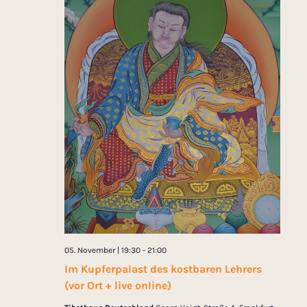
N
t
a
v
i
i
o
g
n
a
t
i
o
n
05. November | 19:30
-
21:00
Im Kupferpalast des kostbaren Lehrers
(vor Ort + live online)