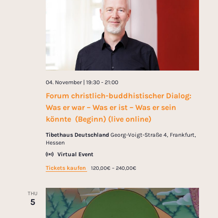
t
R
d
S
S
V
a
e
t
i
a
e
r
.
e
c
w
04. November | 19:30
-
21:00
h
Forum christlich-buddhistischer Dialog:
s
a
Was er war – Was er ist – Was er sein
n
N
könnte (Beginn) (live online)
d
Tibethaus Deutschland
Georg-Voigt-Straße 4, Frankfurt,
a
Hessen
V
Virtual Event
v
i
Tickets kaufen
120,00€ – 240,00€
e
i
w
THU
g
5
s
a