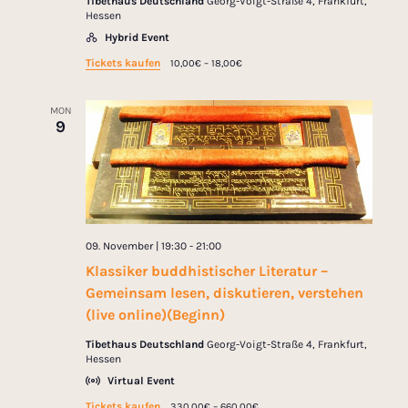
Tibethaus Deutschland
Georg-Voigt-Straße 4, Frankfurt,
Hessen
Hybrid Event
Tickets kaufen
10,00€ – 18,00€
MON
9
09. November | 19:30
-
21:00
Klassiker buddhistischer Literatur –
Gemeinsam lesen, diskutieren, verstehen
(live online)(Beginn)
Tibethaus Deutschland
Georg-Voigt-Straße 4, Frankfurt,
Hessen
Virtual Event
Tickets kaufen
330,00€ – 660,00€