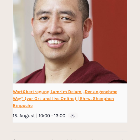
Wortübertragung Lamrim Delam „Der angenehme
Weg“ (vor Ort und live Online) | Ehrw. Shenphen
Rinpoche
15. August | 10:00
-
13:00