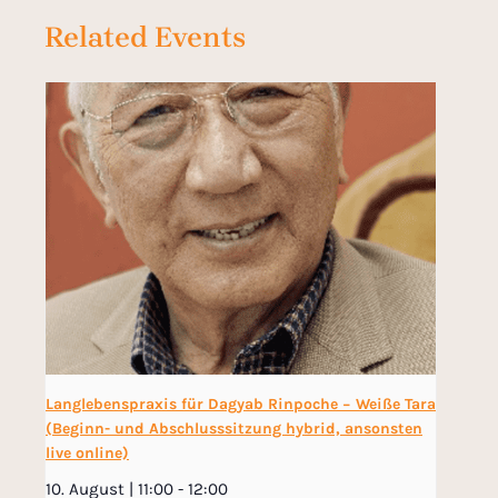
Related Events
Langlebenspraxis für Dagyab Rinpoche − Weiße Tara
(Beginn- und Abschlusssitzung hybrid, ansonsten
live online)
10. August | 11:00
-
12:00